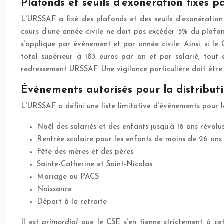
Plafonds et seuils d’exonération fixés 
L’URSSAF a fixé des plafonds et des seuils d’exonération
cours d’une année civile ne doit pas excéder 5% du plafond
s’applique par événement et par année civile. Ainsi, si 
total supérieur à 183 euros par an et par salarié, tout 
redressement URSSAF. Une vigilance particulière doit être
Événements autorisés pour la distributio
L’URSSAF a défini une liste limitative d’événements pour l
Noël des salariés et des enfants jusqu’à 16 ans révolu
Rentrée scolaire pour les enfants de moins de 26 ans
Fête des mères et des pères
Sainte-Catherine et Saint-Nicolas
Mariage ou PACS
Naissance
Départ à la retraite
Il est
primordial
que le CSE s’en tienne strictement à cet