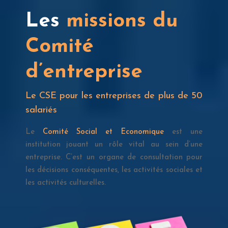
Les
missions du
Comité
d’entreprise
Le
CSE pour les entreprises de plus de 50
salariés
Le
Comité Social et Economique
est une
institution jouant un rôle vital au sein d’une
entreprise. C’est un organe de consultation pour
les décisions conséquentes, les activités sociales et
les activités culturelles.