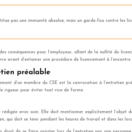
ue pas une immunité absolue, mais un garde-fou contre les lice
es conséquences pour l’employeur, allant de la nullité du licen
ivre avant d’entamer une procédure de licenciement à l’encontr
tien préalable
ement d’un membre du CSE est la convocation à l’entretien préa
e rigueur pour éviter tout vice de forme.
rédigée avec soin. Elle doit mentionner explicitement l’objet de l
ien, qui doit se tenir pendant les heures de travail et dans les loc
droit de se faire assister lors de l’entretien par une personne