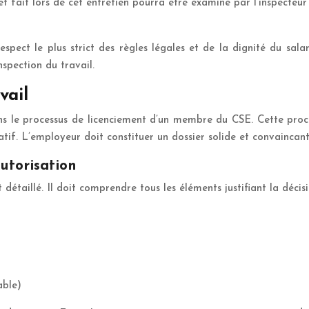
et fait lors de cet entretien pourra être examiné par l’inspecteur
espect le plus strict des règles légales et de la dignité du sal
spection du travail.
vail
dans le processus de licenciement d’un membre du CSE. Cette proc
atif. L’employeur doit constituer un dossier solide et convaincan
utorisation
détaillé. Il doit comprendre tous les éléments justifiant la déci
able)