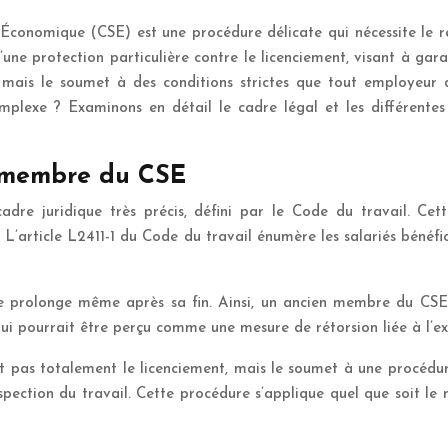
conomique (CSE) est une procédure délicate qui nécessite le re
e protection particulière contre le licenciement, visant à garanti
 mais le soumet à des conditions strictes que tout employeur 
plexe ? Examinons en détail le cadre légal et les différentes 
n membre du CSE
dre juridique très précis, défini par le Code du travail. Cett
 L’article L2411-1 du Code du travail énumère les salariés bénéf
e prolonge même après sa fin. Ainsi, un ancien membre du CSE 
qui pourrait être perçu comme une mesure de rétorsion liée à l’ex
it pas totalement le licenciement, mais le soumet à une procédure
nspection du travail. Cette procédure s’applique quel que soit le 