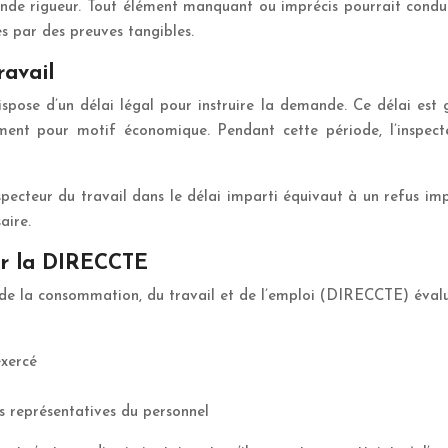
ande rigueur. Tout élément manquant ou imprécis pourrait conduir
s par des preuves tangibles.
ravail
 dispose d’un délai légal pour instruire la demande. Ce délai es
ement pour motif économique. Pendant cette période, l’inspec
specteur du travail dans le délai imparti équivaut à un refus impl
aire.
ar la DIRECCTE
 de la consommation, du travail et de l’emploi (DIRECCTE) évalue
exercé
s représentatives du personnel