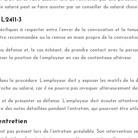
 salarié peut se faire assister par un conseiller du salarié choisi
 L2411-3
écifiques à respecter entre l’envoi de la convocation et la tenu
ettre recommandée ou la remise en main propre de la convocation 
sa défense et, le cas échéant, de prendre contact avec la personn
liser la position de l’employeur en cas de contentieux ultérieur.
ns la procédure. L’employeur doit y exposer les motifs de la décis
roche au salarié, car il ne pourra pas invoquer ultérieurement des
ent et de présenter sa défense. L’employeur doit écouter attenti
 des notes détaillées pendant l’entretien, qui pourront être utile
’entretien
est pas présent lors de l’entretien préalable. Son intervention 