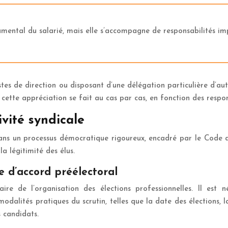
amental du salarié, mais elle s’accompagne de responsabilités imp
stes de direction ou disposant d’une délégation particulière d’a
 cette appréciation se fait au cas par cas, en fonction des respons
ivité syndicale
ans un processus démocratique rigoureux, encadré par le Code d
la légitimité des élus.
e d’accord préélectoral
ire de l’organisation des élections professionnelles. Il est n
modalités pratiques du scrutin, telles que la date des élections, l
 candidats.