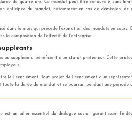
urée de quatre ans. Ce mandat peut être renouvelé, sans limit
ion anticipée du mandat, notamment en cas de démission, de r
é dans le mois qui précède l’expiration des mandats en cours. Ce
la composition de l’effectif de l’entreprise.
 suppléants
es ou suppléants, bénéficient d’un statut protecteur. Cette prot
employeur.
re le licenciement. Tout projet de licenciement d’un représentan
nt toute la durée du mandat et se poursuit pendant une période d
 est un pilier essentiel du dialogue social, garantissant l’ind