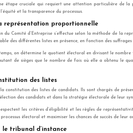
 étape cruciale qui requiert une attention particulière de la 
 l’équité et la transparence du processus.
a représentation proportionnelle
sein du Comité d’Entreprise s’effectue selon la méthode de la re
le des différentes listes en présence, en fonction des suffrages
 temps, on détermine le quotient électoral en divisant le nombr
 autant de sièges que le nombre de fois où elle a obtenu le quot
titution des listes
 constitution des listes de candidats. Ils sont chargés de présen
lection des candidats et dans la stratégie électorale de leur syn
 respectent les critères d’éligibilité et les règles de représen
 processus électoral et maximiser les chances de succès de leur o
 le tribunal d’instance